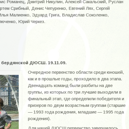
ис Романец, Дмитрий Никулин, Алексей Сакальский, Руслан
ртем Срибный, Денис Чепуренко, Евгений Лях, Сергей
Илья Малиенко, Эдуард Грига, Владислав Соколенко,
юченко, Юрий Черкез.
бердянской ДЮСШ. 19.11.09.
Очередное первенство области среди юношей,
как и в прошлые годы, проходило в два этапа.
Двенадцать команд были разбиты на две
группы, из которых по три лучшие выходили в
финальный этап, где определили победителя и
призеров по двум возрастным группам (старшие
— 1993 года рождения, младшие — 1995 года
рождения).
Для нашей ДЮСШ первенство завершилось