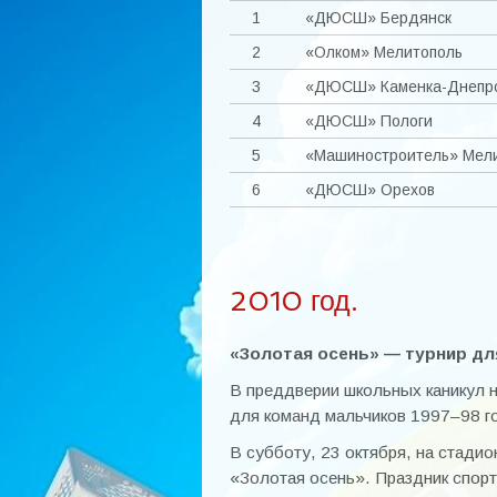
1
«ДЮСШ» Бердянск
2
«Олком» Мелитополь
3
«ДЮСШ» Каменка-Днепро
4
«ДЮСШ» Пологи
5
«Машиностроитель» Мел
6
«ДЮСШ» Орехов
2010 год.
«Золотая осень» — турнир для
В преддверии школьных каникул 
для команд мальчиков 1997–98 г
В субботу, 23 октября, на стади
«Золотая осень». Праздник спорт