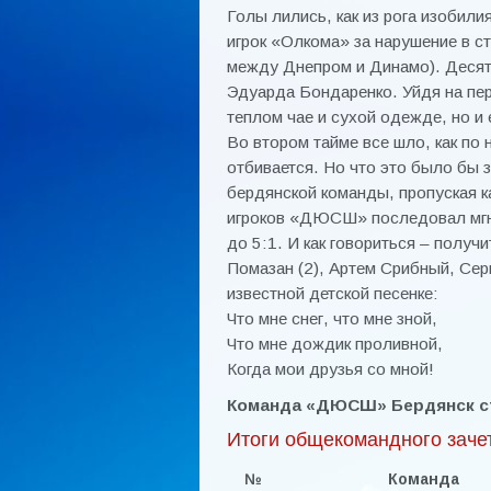
Голы лились, как из рога изобили
игрок «Олкома» за нарушение в с
между Днепром и Динамо). Десят
Эдуарда Бондаренко. Уйдя на пер
теплом чае и сухой одежде, но и 
Во втором тайме все шло, как по
отбивается. Но что это было бы 
бердянской команды, пропуская к
игроков «ДЮСШ» последовал мгно
до 5:1. И как говориться – получ
Помазан (2), Артем Срибный, Сер
известной детской песенке:
Что мне снег, что мне зной,
Что мне дождик проливной,
Когда мои друзья со мной!
Команда «ДЮСШ» Бердянск ст
Итоги общекомандного зачет
№
Команда