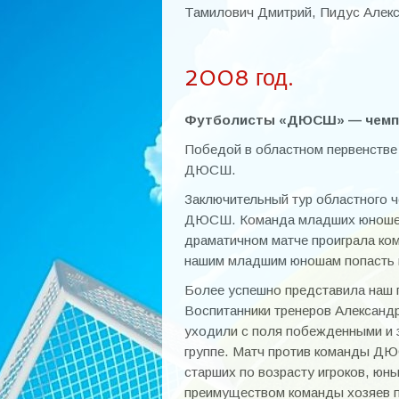
Тамилович Дмитрий, Пидус Алекс
2008 год.
Футболисты «ДЮСШ» — чемпио
Победой в областном первенстве
ДЮСШ.
Заключительный тур областного ч
ДЮСШ. Команда младших юношей (
драматичном матче проиграла ком
нашим младшим юношам попасть в
Более успешно представила наш 
Воспитанники тренеров Александ
уходили с поля побежденными и 
группе. Матч против команды ДЮС
старших по возрасту игроков, юн
преимуществом команды хозяев по