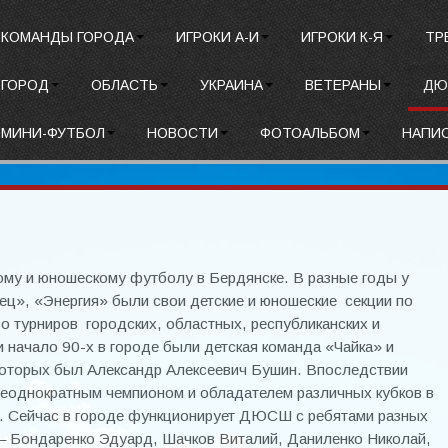
КОМАНДЫ ГОРОДА
ИГРОКИ А-И
ИГРОКИ К-Я
ТР
ГОРОД
ОБЛАСТЬ
УКРАИНА
ВЕТЕРАНЫ
ДЮ
МИНИ-ФУТБОЛ
НОВОСТИ
ФОТОАЛЬБОМ
НАПИ
ому и юношескому футболу в Бердянске. В разные годы у
ец», «Энергия» были свои детские и юношеские секции по
 турниров городских, областных, республиканских и
и начало 90-х в городе были детская команда «Чайка» и
оторых был Александр Алексеевич Бушин. Впоследствии
еоднократным чемпионом и обладателем различных кубков в
. Сейчас в городе функционирует ДЮСШ с ребятами разных
— Бондаренко Эдуард, Шачков Виталий, Даниленко Николай,