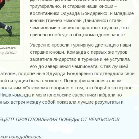
триумфально. И старшие наши юноши –
воспитанники Эдуарда Бондаренко, и младшие
юноши (тренер Николай Даниленко) стали
чемпионами в своих возрастных группах, что
привело к победе в общекомандном зачете.
Уверенно провели турнирную дистанцию наши
шился для
старшие юноши. Команда с первых же туров
манд ДЮСШ
захватила лидерство в турнире и не уступила
его до завершения чемпионата. Став лучшей
азателям, подопечные Эдуарда Бондаренко подтвердили свой
шей ситуация была сложнее. Перед финальным этапом
опольским «Олкомом» говорило о том, что борьба за первое
 Наша команда и мелитопольские сверстники набрали по
ичных встреч между собой показали лучшие результаты и
РЕЦЕПТ ПРИГОТОВЛЕНИЯ ПОБЕДЫ ОТ ЧЕМПИОНОВ
нам понадобилось: