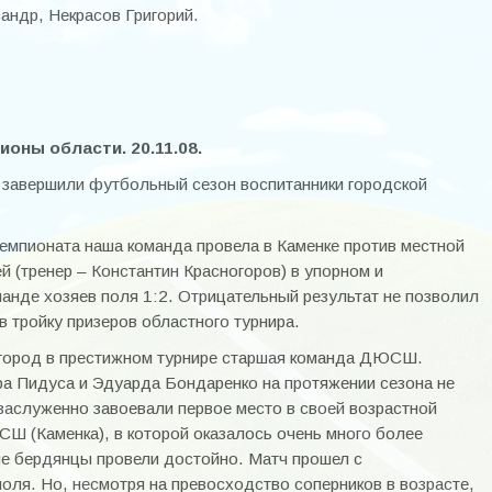
андр, Некрасов Григорий.
ны области. 20.11.08.
 завершили футбольный сезон воспитанники городской
емпионата наша команда провела в Каменке против местной
тренер – Константин Красногоров) в упорном и
анде хозяев поля 1:2. Отрицательный результат не позволил
 тройку призеров областного турнира.
город в престижном турнире старшая команда ДЮСШ.
ра Пидуса и Эдуарда Бондаренко на протяжении сезона не
заслуженно завоевали первое место в своей возрастной
Ш (Каменка), в которой оказалось очень много более
ые бердянцы провели достойно. Матч прошел с
ля. Но, несмотря на превосходство соперников в возрасте,