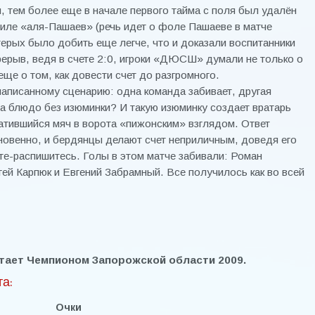
я, тем более еще в начале первого тайма с поля был удалён
тиле «аля-Пашаев» (речь идет о фоле Пашаеве в матче
ерых было добить еще легче, что и доказали воспитанники
ерыв, ведя в счете 2:0, игроки «ДЮСШ» думали не только о
еще о том, как довести счет до разгромного.
 написанному сценарию: одна команда забивает, другая
за блюдо без изюминки? И такую изюминку создает вратарь
атившийся мяч в ворота «пижонским» взглядом. Ответ
венно, и бердянцы делают счет неприличным, доведя его
ите-распишитесь. Голы в этом матче забивали: Роман
гей Карпюк и Евгений Забрамный. Все получилось как во всей
ает Чемпионом Запорожской области 2009.
а:
Очки