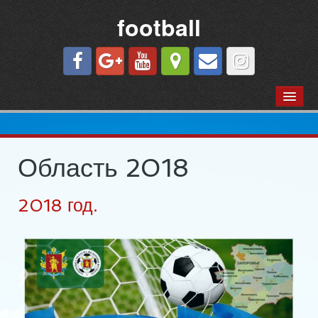
football
КОМАНДЫ ГОРОДА
«Азовец»
«Футбол — вся жизнь моя…» Г.И.Шмуш
Область 2018
Сезон 1973 г.
2018 год.
«Ильич-Осипенко»
«Молния»
«Строитель»
«Торпедо»