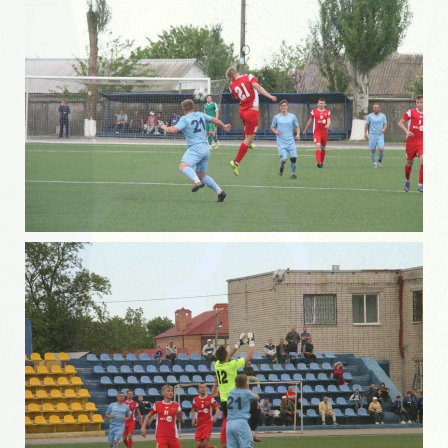
Область 90-е года
Кубок области
Область 2018
Область 2019
Областные турниры
УКРАИНА
Республиканские турниры
Бердянская весна
Чемпионат Украины 1992-1996 года
Всесоюзные турниры
ВЕТЕРАНЫ