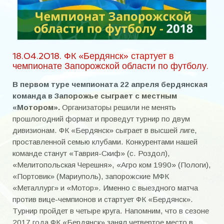
Наша история. ФК «Торпедо» образца 1956 года
«Были когда-то и мы рысаками, и игроков мы имели лихих …
Сезон 1966 г.
18.04.2018. ФК «Бердянск» стартует в
чемпионате Запорожской области по футболу.
Сезон 1967 г.
В первом туре чемпионата 22 апреля бердянская
Сезон 1968 г.
команда в Запорожье сыграет с местным
Сезон 1969 г.
«Мотором».
Организаторы решили не менять
прошлогодний формат и проведут турнир по двум
Сезон 1970 г.
дивизионам. ФК «Бердянск» сыграет в высшей лиге,
проставленной семью клубами. Конкурентами нашей
«Энергия»
команде станут «Таврия-Скиф» (с. Роздол),
«Мелитопольская Черешня», «Агро ком 1990» (Пологи),
ИГРОКИ А-И
«Портовик» (Мариуполь), запорожские МФК
«Металлург» и «Мотор». Именно с выездного матча
Байда Станислав Васильевич
против вице-чемпионов и стартует ФК «Бердянск».
Баранов Юрий
Турнир пройдет в четыре круга. Напомним, что в сезоне
2017 года ФК «Бердянск» занял четвертое место в