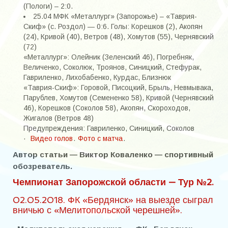
Кисса Анатолий Дмитриевич
(Пологи) – 2:0.
25.04 МФК «Металлург» (Запорожье) – «Таврия-
Котельников Евгений Петрович
Скиф» (с. Роздол) — 0:6. Голы: Корешков (2), Акопян
(24), Кривой (40), Ветров (48), Хомутов (55), Чернявский
Малиенко Игорь
(72)
«Металлург»: Олейник (Зеленский 46), Погребняк,
Многолетний Александр Александрович
Величенко, Соколюк, Троянов, Синицкий, Стефурак,
Гавриленко, Лихобабенко, Курдас, Близнюк
Науменко Юрий Васильевич
«Таврия-Скиф»: Горовой, Писоцкий, Брыль, Невмывака,
Парублев, Хомутов (Семененко 58), Кривой (Чернявский
Петренко Владимир Кузьмич
46), Корешков (Соколов 58), Акопян, Скороходов,
Жигалов (Ветров 48)
Пидус Александр Владимирович
Предупреждения: Гавриленко, Синицкий, Соколов
·
Видео голов
.
Фото с матча
.
Помазан Роман Максимович
Автор статьи — Виктор Коваленко — спортивный
Путря Герман Геннадьевич
обозреватель.
Чемпионат Запорожской области — Тур №2.
Путря Илья Германович
02.05.2018. ФК «Бердянск» на выезде сыграл
Резников Вадим Романович
вничью с «Мелитопольской черешней».
Снеосиков Анатолий Николаевич