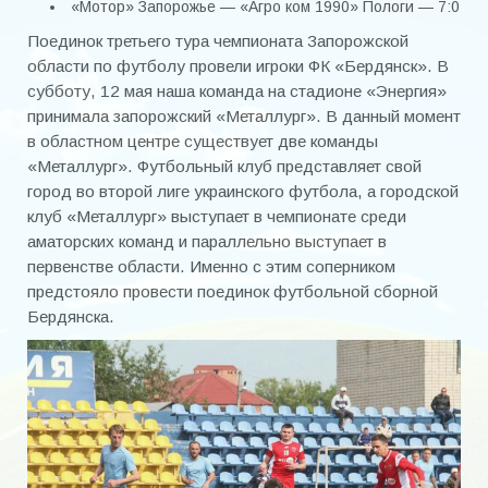
«Мотор» Запорожье — «Агро ком 1990» Пологи — 7:0
Чемпионат 2000-2012
Поединок третьего тура чемпионата Запорожской
области по футболу провели игроки ФК «Бердянск». В
Чемпионат 2013
субботу, 12 мая наша команда на стадионе «Энергия»
принимала запорожский «Металлург». В данный момент
Чемпионат 2014
в областном центре существует две команды
Чемпионат 2015
«Металлург». Футбольный клуб представляет свой
город во второй лиге украинского футбола, а городской
Чемпионат 2016
клуб «Металлург» выступает в чемпионате среди
аматорских команд и параллельно выступает в
Чемпионат 2017
первенстве области. Именно с этим соперником
предстояло провести поединок футбольной сборной
Чемпионат 2018
Бердянска.
Чемпионат 2019
Чемпионат 2020
Кубок города
Кубок города 2000-2020