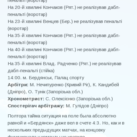
пенальті (воротар)
На 20-й хвилині Кончаков (Рят.) не реалізував дабл-
пенальті (воротар)
На 23-й хвилині Венцев (Бер.) не реалізував пенальті
(воротар)
На 35-й хвилині Кончаков (Рят.) не реалізував дабл-
пенальті (воротар)
На 40-й хвилині Кончаков (Рят.) не реалізував дабл-
пенальті (воротар)
На 35-й хвилині Влад. Радченко (Рят.) не реалізував
дабл-пенальті (стійка)
14:00. м. Бердянськ, Палац спорту
Арбітри:
М. Нечипуренко (Кривий Ріг), К. Кандибей
(Дніпро), О. Тунік (Запорізька обл.)
Хронометрист:
С. Олексієнко (Запорізька обл.)
Спостерігач арбітражу:
М. Гулідов (Дніпро)
Полтора тайма ситуация на поле была абсолютно
равной и «Бердянск» даже вел в счете 4:3. Но, как и в
нескольких предыдущих матчах, на концовку
функционала у команды не хватило.