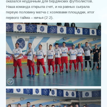
оказался неудачным для бердянских футболистов.
Наша команда открыла счет, и на равных сыграла
Стулов Юрий Евгеньевич
первую половину матча с хозяевами площадки, итог
Сыромятников Виталий Валентинович
первого тайма – ничья (2:2).
Тодоров Евгений Семенович
Тулинов Валентин Сергеевич
Удовенко Виктор Михайлович
Чебенеев Евгений Алексеевич
Шитый Анатолий Павлович
ТРЕНЕРЫ
Бушин Александр Алексеевич
Горбунов Сергей Владимирович
Григоренко Александр Николаевич