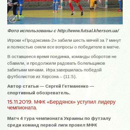
Область 90-е года
Кубок области
Область 2018
Фото использованы с http://www.futsal.kherson.ua/
Игроки «Продэксима-2» забили шесть мячей за 7 минут
Область 2019
и полностью сняли все вопросы о победителе в матче.
Областные турниры
В оставшееся время поединка, команды оборотов не
сбавили, и продолжили радовать болельщиков
УКРАИНА
забитыми мячами. Игра завершилась победой
футболистов из Херсона – (11:5).
Республиканские турниры
Автор статьи — Сергей Гетманенко —
Бердянская весна
спортивный обозреватель.
Чемпионат Украины 1992-1996 года
15.11.2019. МФК «Бердянск» уступил лидеру
чемпионата.
Всесоюзные турниры
Матч 4 тура чемпионата Украины по футзалу
ВЕТЕРАНЫ
среди команд первой лиги провел МФК