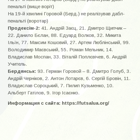
Горбенко Владислав Петрович
пенальті (вище воріт)
Гусев Валерий Викторович
На 19-й хвилині Горовой (Берд.) не реалізував дабл-
пенальті (воротар)
Делалов Михаил Константинович
Продексім-2:
41. Андрій Заєц, 21. Дмитро Щипчик –
22. Данило Бєлан, 88. Едуард Волков, 32. Микита
Дехтяр Николай
Ільїн, 77. Максим Кошовий, 27. Артем Люблінський, 99.
Володимир Маєвський, 55. Роман Мельник, 14.
Доровский Юрий Михайлович
Владислав Моспан, 33. Віталій Поплєвічев, 6. Андрій
Доценко Иван Владимирович
Учитель.
Бердянськ:
93. Герман Горовой – 8. Дмитро Голуб, 3.
Жак Олег Константинович
Андрій Черніков, 2. Антон Лотарєв, 6. Сергій Бровін, 11.
Владислав Сороцький, 7. Пилип Кузьменко, 10.
Исаев Владимир Георгиевич
Альберт Гатілов, 9. Ігор Ісаєнко.
Ищенко Владислав Фёдорович
Информация с сайта: https://futsalua.org/
ИГРОКИ К-Я
Касьян Иван Андреевич