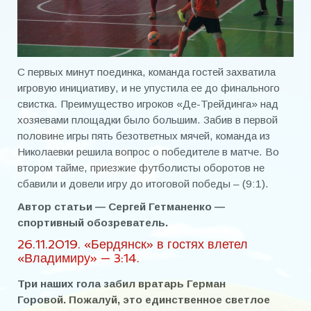
Правда или миф….?
ФОТОАЛЬБОМ
Фотоальбом №2
С первых минут поединка, команда гостей захватила
игровую инициативу, и не упустила ее до финального
Фотоальбом №3
свистка. Преимущество игроков «Де-Трейдинга» над
хозяевами площадки было большим. Забив в первой
Фотоальбом №4
половине игры пять безответных мячей, команда из
Николаевки решила вопрос о победителе в матче. Во
Галерея «Азовец»
втором тайме, приезжие футболисты оборотов не
Галерея «Дружба»
сбавили и довели игру до итоговой победы – (9:1).
Автор статьи — Сергей Гетманенко —
Галерея «Строитель»
спортивный обозреватель.
Галерея СК «Первомаец»
26.11.2019. «Бердянск» в гостях влетел
«Владимиру» — 3:14.
Галерея «Торпедо»
Три наших гола забил вратарь Герман
Галерея «Энергия»
Горовой. Пожалуй, это единственное светлое