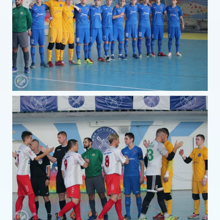
Ларионов Аркадий Николаевич
Лютый Николай Петрович
Пестов Евгений Владимирович
Полугорбатов Виктор Александрович
Севастьяненко Юрий Григорьевич
Соловьев Валерий Николаевич
Степанов Александр Степанович
Фомин Виктор Трофимович
Шмуш Геннадий Иванович
Штауберг Виталий Петрович
ГОРОД