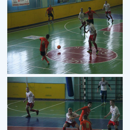
Всеукраинский турнир «Бизнес-лига»
Турнир среди силовых структур
Микрорайоны
НОВОСТИ
Американский футбол в Бердянске
Женский футбол
Маэстро в Бердянске
Мотокросс в Бердянске.
Футбол в массы
Футбол в Украине 1912 год
Футболистка из Бердянска