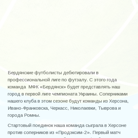
Кисса Анатолий Дмитриевич
Котельников Евгений Петрович
Малиенко Игорь
Многолетний Александр Александрович
Науменко Юрий Васильевич
Петренко Владимир Кузьмич
Бердянские футболисты дебютировали в
Пидус Александр Владимирович
профессиональной лиге по футзалу. С этого года
Помазан Роман Максимович
команда МФК «Бердянск» будет представлять наш
город в первой лиге чемпионата Украины. Соперниками
Путря Герман Геннадьевич
нашего клуба в этом сезоне будут команды из Херсона,
Ивано-Франковска, Черкасс, Николаевки, Тыврова и
Путря Илья Германович
города Ромны.
Резников Вадим Романович
Стартовый поединок наша команда сыграла в Херсоне
против соперников из «Продэксим-2». Первый матч
Снеосиков Анатолий Николаевич