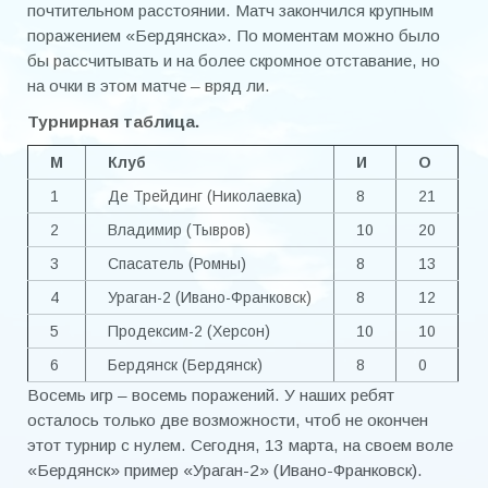
почтительном расстоянии. Матч закончился крупным
поражением «Бердянска». По моментам можно было
бы рассчитывать и на более скромное отставание, но
на очки в этом матче – вряд ли.
Турнирная таблица.
М
Клуб
И
О
1
Де Трейдинг (Николаевка)
8
21
2
Владимир (Тывров)
10
20
3
Спасатель (Ромны)
8
13
4
Ураган-2 (Ивано-Франковск)
8
12
5
Продексим-2 (Херсон)
10
10
6
Бердянск (Бердянск)
8
0
Восемь игр – восемь поражений. У наших ребят
осталось только две возможности, чтоб не окончен
этот турнир с нулем. Сегодня, 13 марта, на своем воле
«Бердянск» пример «Ураган-2» (Ивано-Франковск).