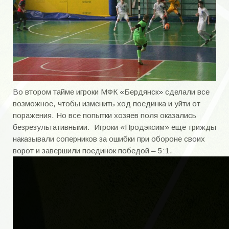
Во втором тайме игроки МФК «Бердянск» сделали все
возможное, чтобы изменить ход поединка и уйти от
поражения. Но все попытки хозяев поля оказались
безрезультативными. Игроки «Продэксим» еще трижды
наказывали соперников за ошибки при обороне своих
ворот и завершили поединок победой – 5:1.