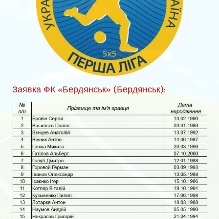
Наша история. ФК «Торпедо» образца 1956 года
«Были когда-то и мы рысаками, и игроков мы имели лихих …
Сезон 1966 г.
Сезон 1967 г.
Сезон 1968 г.
Заявка ФК «Бердянськ» (Бердянськ):
Сезон 1969 г.
Сезон 1970 г.
«Энергия»
ИГРОКИ А-И
Байда Станислав Васильевич
Баранов Юрий