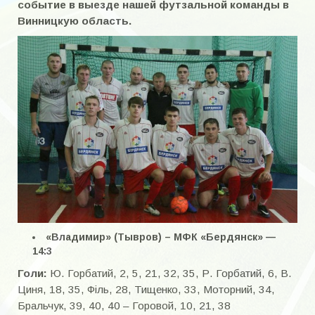
событие в выезде нашей футзальной команды в
Галерея «Энергия» — юноши.
Винницкую область.
Фотоальбом — награды футболистов
Стадионы
Детско-юношеский клуб «Олимп»
НАПИСАТЬ НАМ
«Владимир» (Тывров) – МФК «Бердянск» —
14:3
Голи:
Ю. Горбатий, 2, 5, 21, 32, 35, Р. Горбатий, 6, В.
Циня, 18, 35, Філь, 28, Тищенко, 33, Моторний, 34,
Бральчук, 39, 40, 40 – Горовой, 10, 21, 38