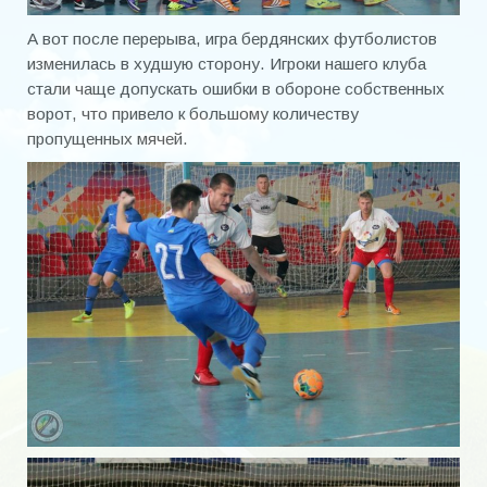
Чемпионат 2000-2012
А вот после перерыва, игра бердянских футболистов
изменилась в худшую сторону. Игроки нашего клуба
Чемпионат 2013
стали чаще допускать ошибки в обороне собственных
ворот, что привело к большому количеству
Чемпионат 2014
пропущенных мячей.
Чемпионат 2015
Чемпионат 2016
Чемпионат 2017
Чемпионат 2018
Чемпионат 2019
Чемпионат 2020
Кубок города
Кубок города 2000-2020