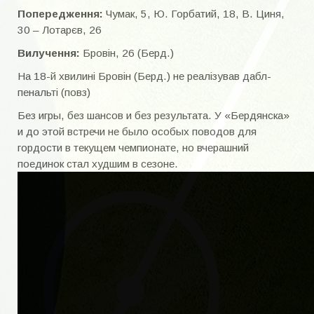
Попередження:
Чумак, 5, Ю. Горбатий, 18, В. Циня,
30 – Лотарєв, 26
Вилучення:
Бровін, 26 (Берд.)
На 18-й хвилині Бровін (Берд.) не реалізував дабл-
пенальті (повз)
Без игры, без шансов и без результата. У «Бердянска»
и до этой встречи не было особых поводов для
гордости в текущем чемпионате, но вчерашний
поединок стал худшим в сезоне.