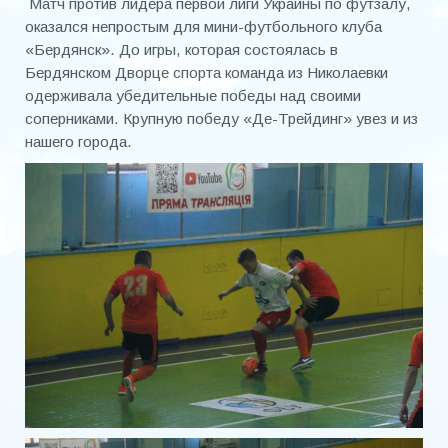
Матч против лидера первой лиги Украины по футзалу,
Кубок мэра
оказался непростым для мини-футбольного клуба
«Бердянск». До игры, которая состоялась в
МИНИ-ФУТБОЛ
Бердянском Дворце спорта команда из Николаевки
одерживала убедительные победы над своими
Чемпионат Украины 2019/20
соперниками. Крупную победу «Де-Трейдинг» увез и из
нашего города.
Чемпионаты
Чемпионаты 90-х годов
Чемпионаты 2000-х
Чемпионат 2016
Чемпионат 2017
Чемпионат 2018
Чемпионат 2019
Чемпионат 2020