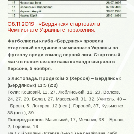
Бильдюк Алексей Алексеевич
Братья Воронич
08.11.2019. «Бердянск» стартовал в
Братья Тодосенко
Чемпионате Украины с поражения.
Братья Цековы
Футболисты клуба «Бердянск» провели
стартовый поединок в чемпионата Украины по
Вакуленко Валерий Ильич
футзалу среди команд первой лиги. Стартовый
матч в новом сезоне наша команда сыграла в
Варчик Виктор Васильевич
Херсоне, 5 ноября.
Вертоградов Игорь Васильевич
5 листопада. Продексім-2 (Херсон)
–
Бердянськ
(Бердянськ) 11:5 (2:2)
Войтюк Александр Николаевич
Голи:
Кошовий, 11, 27, Люблінський, 12, 23, Волков,
24, 27, 29, Бєлан, 27, Маєвський, 31, 32, Учитель, 40 –
Вырвич Александр Анатольевич
Бровін, 5, Лотарєв, 12 (пен.), Горовой, 37, Кузьменко,
Герасименко Андрей Александрович
38 (пен.), 39
Попередження:
Маєвський, 17, Мельник, 38 – Бровін,
Голощапов Анатолий Николаевич
2, Горовий, 19
На 17-й хвилині Лотарєв (Берд.) не реалізував дабл-