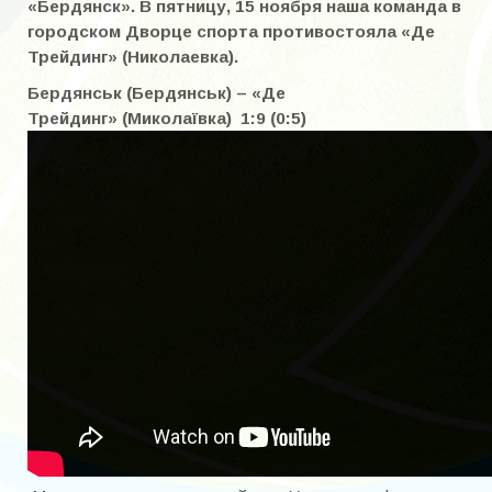
«Бердянск». В пятницу, 15 ноября наша команда в
Чемпионат Украины по мини-футболу среди ветеранов 2010
городском Дворце спорта противостояла «Де
Трейдинг» (Николаевка).
Чемпионат Украины по футболы 45+
Бердянськ (Бердянськ) – «Де
ДЮСШ
Трейдинг» (Миколаївка) 1:9 (0:5)
Детские турниры
Турнир памяти Михаила Гречухина
Кожаный мяч
«Кожаный мяч — Кубок Coca-Cola» 2015/2016
Смена
Юность
На приз газеты «Комсомолец Запорожья»
Турнир памяти А.А.Бушина