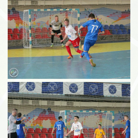
Суперкубок
Кубок Открытия сезона
Кубок закрытия сезона
Кубок Самойлова
Кубок Соловьева
Товарищеские матчи.
Заводские турниры
Пляжный
ОБЛАСТЬ
Область 70-е года
Область 80-е года