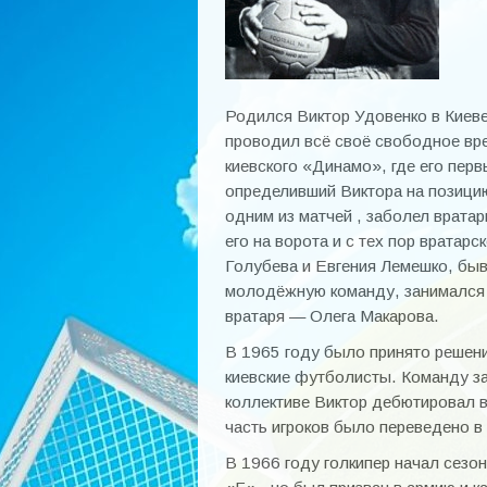
Родился Виктор Удовенко в Киев
проводил всё своё свободное вре
киевского «Динамо», где его пе
определивший Виктора на позицию
одним из матчей , заболел врата
его на ворота и с тех пор вратар
Голубева и Евгения Лемешко, быв
молодёжную команду, занимался у
вратаря — Олега Макарова.
В 1965 году было принято решен
киевские футболисты. Команду з
коллективе Виктор дебютировал в
часть игроков было переведено в
В 1966 году голкипер начал сезо