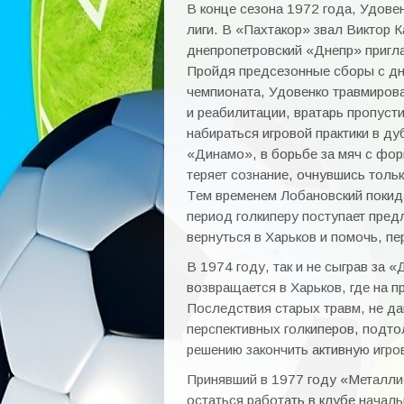
В конце сезона 1972 года, Удове
лиги. В «Пахтакор» звал Виктор 
днепропетровский «Днепр» пригл
Пройдя предсезонные сборы с дн
чемпионата, Удовенко травмирова
и реабилитации, вратарь пропусти
набираться игровой практики в ду
«Динамо», в борьбе за мяч с фор
теряет сознание, очнувшись толь
Тем временем Лобановский покида
период голкиперу поступает пре
вернуться в Харьков и помочь, п
В 1974 году, так и не сыграв за 
возвращается в Харьков, где на 
Последствия старых травм, не да
перспективных голкиперов, подтол
решению закончить активную игро
Принявший в 1977 году «Металли
остаться работать в клубе начал