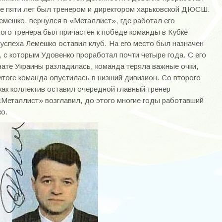
ние пяти лет был тренером и директором харьковской ДЮСШ.
емешко, вернулся в «Металлист», где работал его
ного тренера был причастен к победе команды в Кубке
успеха Лемешко оставил клуб. На его место был назначен
 с которым Удовенко проработал почти четыре года. С его
нате Украины разладилась, команда теряла важные очки,
итоге команда опустилась в низший дивизион. Со второго
 как коллектив оставил очередной главный тренер
«Металлист» возглавил, до этого многие годы работавший
ко.