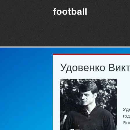
football
Удовенко Вик
Уд
год
Во