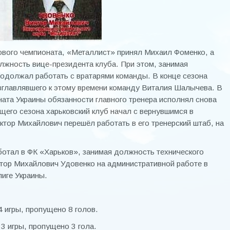
нового чемпионата, «Металлист» принял Михаил Фоменко, а
олжность вице-президента клуба. При этом, занимая
одолжал работать с вратарями команды. В конце сезона
озглавлявшего к этому времени команду Виталия Шалычева. В
ата Украины обязанности главного тренера исполнял снова
его сезона харьковский клуб начал с вернувшимся в
тор Михайлович перешёл работать в его тренерский штаб, на
ботал в ФК «Харьков», занимая должность технического
ктор Михайлович Удовенко на административной работе в
иге Украины.
4 игры, пропущено 8 голов.
3 игры, пропущено 3 гола.