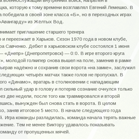
ак военнослужащий внутренних войск, напрвлен в
ка, которую к тому времени возглавлял Евгений Лемешко. В
а победила в своей зоне класса «Б», но в переходных играх
а «Авангарду» из Жёлтых Вод.
инимает приглашение старшего тренера
 и переезжает в Харьков. Сезон 1970 года в новом клубе,
а Савченко. Дебют в харьковском клубе состоялся 1 июня
— «Днепр» (Днепропетровск) — 0:0. В игре второго круга
, молодой голкипер снова вышел на поле, заменив в рамке
ыграв надёжно и сохранив свои ворота «на замке», заслужил
оследующих четырёх матчах также голов не пропускал. В
кого «Динамо», вратарь в столкновении с нападающим
 сильный удар в голову и потеряв сознание очнулся только
ез две недели, после того как травмировался и второй
ившись, вынужден был снова стать в ворота. В целом
хо, заняв итоговое 5 место. В начале следующего года
й. Игра команды разладилась, команда начала терять важные
жение. Тем не менее Виктору удавалось показывать
 команду от пропущенных мячей.