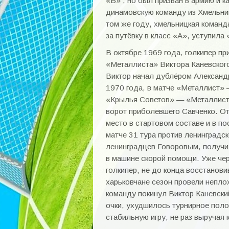
«Б» , но был призван в армию и к
динамовскую команду из Хмельниц
том же году, хмельницкая команд
за путёвку в класс «А», уступил
В октябре 1969 года, голкипер пр
«Металлиста» Виктора Каневского
Виктор начал дублёром Александр
1970 года, в матче «Металлист» 
«Крылья Советов» — «Металлист»
ворот приболевшего Савченко. От
место в стартовом составе и в п
матче 31 тура против ленинградс
ленинградцев Говоровым, получил
в машине скорой помощи. Уже чер
голкипер, не до конца восстанов
харьковчане сезон провели непло
команду покинул Виктор Каневски
очки, ухудшилось турнирное поло
стабильную игру, не раз выручая