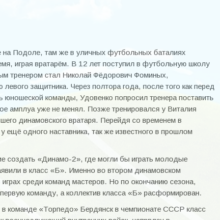
е на Подоле, там же в уличных футбольных баталиях
мя, играя вратарём. В 12 лет поступил в футбольную школу
рвым тренером стал Николай Фёдорович Фоминых,
 левого защитника. Через полтора года, после того как перед
рь юношеской команды, Удовенко попросил тренера поставить
ское амплуа уже не менял. Позже тренировался у Виталия
шего динамовского вратаря. Перейдя со временем в
 ещё одного наставника, так же известного в прошлом
ие создать «Динамо-2», где могли бы играть молодые
аявили в класс «Б». Именно во втором динамовском
 играх среди команд мастеров. Но по окончанию сезона,
 первую команду, а коллектив класса «Б» расформирован.
н в команде «Торпедо» Бердянск в чемпионате СССР класс