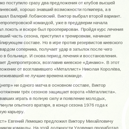
нко поступило сразу два предложения от клубов высшей
Каневский, хорошо знавший возможности голкипера, а в
ашал Валерий Лобановский. Виктор выбрал второй вариант.
епропетровской командой, уже в преддверии начала
л локоть и вскоре был прооперирован. Пройдя курс лечения
вший часть сезона, приступил к тренировкам, начинает
блирующем составе. Но в игре против резервистов киевского
вардом соперника, получает удар в затылок после чего
ко в больнице. И снова период лечения и восстановления.
ет Днепропетровск, возглавив киевское «Динамо». В этот
дложение от возглавившего «Металлист» Николая Королёва,
ереживавшей не лучшие времена команде.
«Днепр» ни одного матча в основном составе, Виктор
протяжении трёх сезонов защищает ворота «Металлиста».
вавших играть в полную силу и появление молодых,
кнули опытного вратаря, в конце сезона 1976 года к
вую карьеру.
ст» Евгений Лемешко предложил Виктору Михайловичу
ьником команды. На этой должности Удовенко проработал