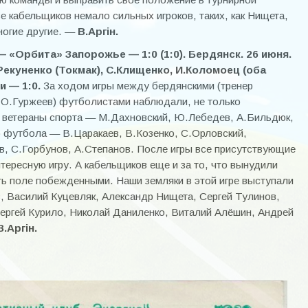
ве кабельщиков немало сильных игроков, таких, как Нищета,
ногие другие. —
В.Аргiн.
 «Орбита» Запорожье — 1:0 (1:0). Бердянск. 26 июня.
Рекуненко (Токмак), С.Клищенко, И.Коломоец (оба
и — 1:0.
За ходом игры между бердянскими (тренер
р О.Гуржеев) футболистами наблюдали, не только
 ветераны спорта — М.Дахновский, Ю.Лебедев, А.Бильдюк,
о футбола — В.Царакаев, В.Козенко, С.Орловский,
в, С.Горбунов, А.Степанов. После игры все присутствующие
тересную игру. А кабельщиков еще и за то, что вынудили
ть поле побежденными. Наши земляки в этой игре выступали
, Василий Куцевляк, Александр Нищета, Сергей Тулинов,
ергей Курило, Николай Даниленко, Виталий Алёшин, Андрей
В.Аргiн.