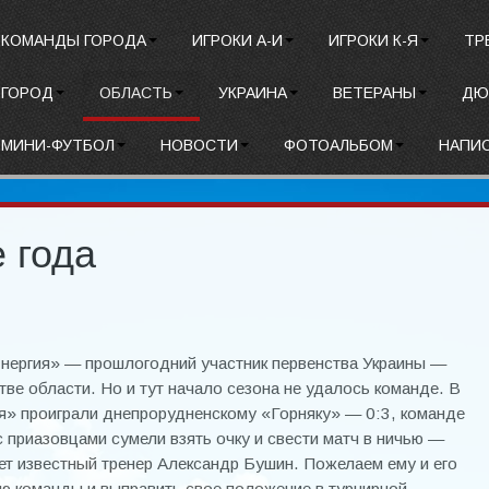
КОМАНДЫ ГОРОДА
ИГРОКИ А-И
ИГРОКИ К-Я
ТР
ГОРОД
ОБЛАСТЬ
УКРАИНА
ВЕТЕРАНЫ
ДЮ
МИНИ-ФУТБОЛ
НОВОСТИ
ФОТОАЛЬБОМ
НАПИ
 года
нергия» — прошлогодний участник первенства Украины —
тве области. Но и тут начало сезона не удалось команде. В
я» проиграли днепрорудненскому «Горняку» — 0:3, команде
с приазовцами сумели взять очку и свести матч в ничью —
ет известный тренер Александр Бушин. Пожелаем ему и его
ю команды и выправить свое положение в турнирной