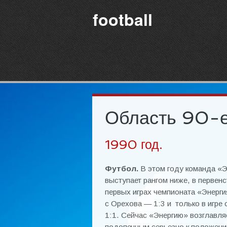
football
Область 90-е
1990 год.
Футбол.
В этом году команда «Э
выступает рангом ниже, в первенс
первых играх чемпионата «Энерги
с Орехова — 1:3 и только в игре 
1:1. Сейчас «Энергию» возглавля
подопечным серьезно к положени