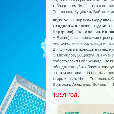
таблице. Тем более, ч то в соста
Тополенко, Куцевляк, Войтюк и м
Футбол. «Энергия» Бердянск —
Стадион «Энергия». Судьи: С.
Бердянск). Гол: Алёшин. Юнош
А.Бушин) и запорожскими (трене
многочисленные болельщики, а и
В.Тулинов и руководители нашег
С.Михайлов, В.Щекета, Л.Тумано
поблагодарили обе команды за ин
обладателя кубка области покину
в таком состава — Игорь Желяков
Игорь Копыл, Игорь Тополенко, С
Войтович, Александр Войтюк. —
1991 год.