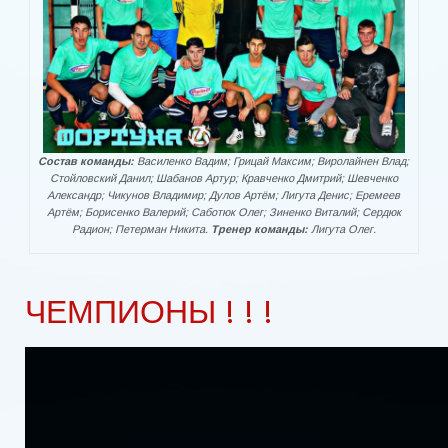
Состав команды:
Василенко Вадим; Грицай Максим; Виролайнен Влад;
Стойловский Данил; Шабанов Артур; Кравченко Дмитрий; Шевченко
Александр; Чикунов Владимир; Дулов Артём; Лигута Денис; Еремеев
Артём; Борисенко Валерий; Саботюк Олег; Зиненко Виталий; Сердюк
Радион; Петерман Никита.
Тренер команды:
Лигута Олег.
ЧЕМПИОНЫ ! ! !