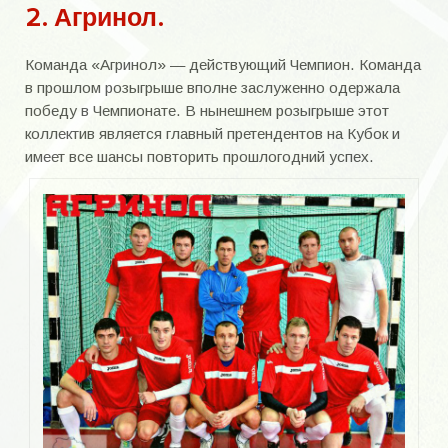
Бильдюк Алексей Алексеевич
2. Агринол.
Братья Воронич
Команда «Агринол» — действующий Чемпион. Команда
в прошлом розыгрыше вполне заслуженно одержала
Братья Тодосенко
победу в Чемпионате. В нынешнем розыгрыше этот
Братья Цековы
коллектив является главный претендентов на Кубок и
имеет все шансы повторить прошлогодний успех.
Вакуленко Валерий Ильич
Варчик Виктор Васильевич
Вертоградов Игорь Васильевич
Войтюк Александр Николаевич
Вырвич Александр Анатольевич
Герасименко Андрей Александрович
Голощапов Анатолий Николаевич