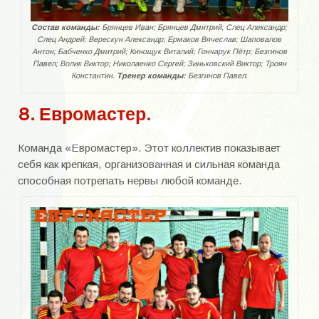
Область 90-е года
Состав команды:
Брянцев Иван; Брянцев Дмитрий; Слец Александр;
Слец Андрей; Верескун Александр; Ермаков Вячеслав; Шаповалов
Кубок области
Антон; Бабченко Дмитрий; Кинощук Виталий; Гончарук Пётр; Безгинов
Павел; Волик Виктор; Николаенко Сергей; Зиньковский Виктор; Троян
Область 2018
Константин.
Тренер команды:
Безгинов Павел.
Область 2019
8. Евромастер.
Областные турниры
Команда «Евромастер». Этот коллектив показывает
УКРАИНА
себя как крепкая, организованная и сильная команда
способная потрепать нервы любой команде.
Республиканские турниры
Бердянская весна
Чемпионат Украины 1992-1996 года
Всесоюзные турниры
ВЕТЕРАНЫ