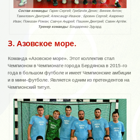
Горбенко Владислав Петрович
Состав команды:
Гарин Сергей; Грибачёв Денис; Винник Антон;
Гусев Валерий Викторович
Тамилович Дмитрий; Александр Иванов ; Бровин Сергей; Азаренко
Иван; Помазан Роман; Савчук Андрей; Пашкин Дмитрий; Савин Артём.
Делалов Михаил Константинович
Тренер команды:
Бондаренко Эдуард.
Дехтяр Николай
3. Азовское море.
Доровский Юрий Михайлович
Команда «Азовское море». Этот коллектив стал
Доценко Иван Владимирович
Чемпионом в Чемпионате города Бердянска в 2015-го
года в большом футболе и имеет Чемпионские амбиции
Жак Олег Константинович
и в мини-футболе. Является одним из претендентов на
Чемпионский титул.
Исаев Владимир Георгиевич
Ищенко Владислав Фёдорович
ИГРОКИ К-Я
Касьян Иван Андреевич