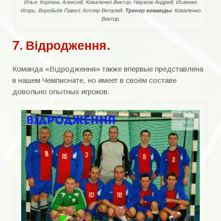
Илья; Корпань Алексей; Коваленко Виктор; Наумов Андрей; Исаенко
Суперкубок
Игорь; Воробьёв Павел; Котляр Виталий.
Тренер команды:
Коваленко
Виктор.
Кубок Открытия сезона
7. Відродження.
Кубок закрытия сезона
Команда «Відродження» также впервые представлена
Кубок Самойлова
в нашем Чемпионате, но имеет в своём составе
Кубок Соловьева
довольно опытных игроков.
Товарищеские матчи.
Заводские турниры
Пляжный
ОБЛАСТЬ
Область 70-е года
Область 80-е года