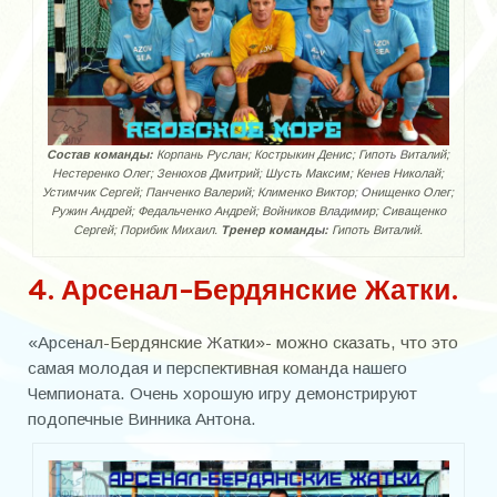
Кисса Анатолий Дмитриевич
Котельников Евгений Петрович
Малиенко Игорь
Многолетний Александр Александрович
Состав команды:
Корпань Руслан; Кострыкин Денис; Гипоть Виталий;
Нестеренко Олег; Зенюхов Дмитрий; Шусть Максим; Кенев Николай;
Науменко Юрий Васильевич
Устимчик Сергей; Панченко Валерий; Клименко Виктор; Онищенко Олег;
Ружин Андрей; Федальченко Андрей; Войников Владимир; Сиващенко
Петренко Владимир Кузьмич
Сергей; Порибик Михаил.
Тренер команды:
Гипоть Виталий.
Пидус Александр Владимирович
4. Арсенал-Бердянские Жатки.
Помазан Роман Максимович
«Арсенал-Бердянские Жатки»- можно сказать, что это
Путря Герман Геннадьевич
самая молодая и перспективная команда нашего
Чемпионата. Очень хорошую игру демонстрируют
Путря Илья Германович
подопечные Винника Антона.
Резников Вадим Романович
Снеосиков Анатолий Николаевич