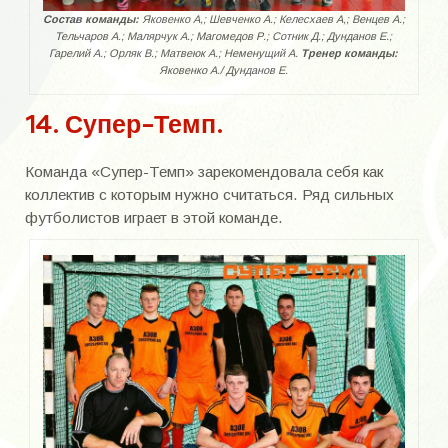
Состав команды:
Яковенко А,; Шевченко А.; Келесхаев А,; Венцев А.;
Тельчаров А.; Малярчук А.; Магомедов Р.; Сотник Д.; Дунданов Е.;
Гарелий А.; Орляк В.; Матвеюк А.; Неменущий А.
Тренер команды:
Яковенко А./ Дунданов Е.
14. Супер-Темп.
Команда «Супер-Темп» зарекомендовала себя как
коллектив с которым нужно считаться. Ряд сильных
футболистов играет в этой команде.