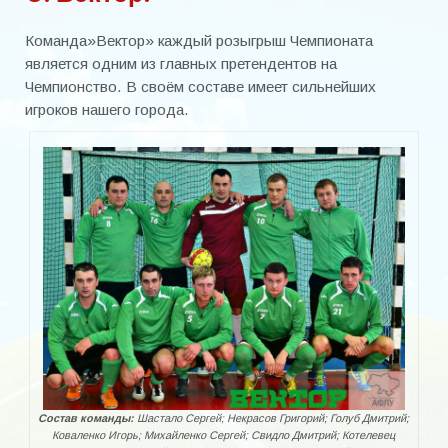
Чемпионат 2000-2012
Команда»Вектор» каждый розыгрыш Чемпионата
является одним из главных претендентов на
Чемпионат 2013
Чемпионство. В своём составе имеет сильнейших
Чемпионат 2014
игроков нашего города.
Чемпионат 2015
Чемпионат 2016
Чемпионат 2017
Чемпионат 2018
Чемпионат 2019
Чемпионат 2020
Кубок города
Состав команды:
Шастало Сергей; Некрасов Григорий; Голуб Дмитрий;
Кубок города 2000-2020
Коваленко Игорь; Михайленко Сергей; Свидло Дмитрий; Котелевец