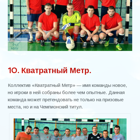
Кубок мэра
МИНИ-ФУТБОЛ
Чемпионат Украины 2019/20
Чемпионаты
Чемпионаты 90-х годов
10. Кватратный Метр.
Чемпионаты 2000-х
Чемпионат 2016
Коллектив «Кватратный Метр» — имя команды новое,
но игроки в ней собраны более чем опытные. Данная
Чемпионат 2017
команда может претендовать не только на призовые
места, но и на Чемпионский титул.
Чемпионат 2018
Чемпионат 2019
Чемпионат 2020