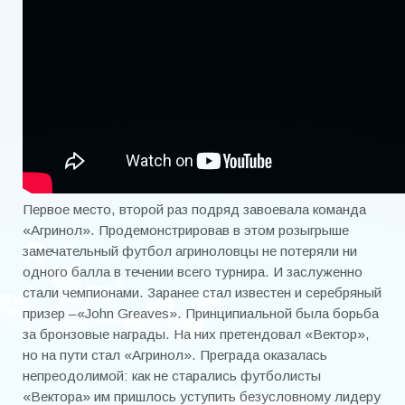
Первое место, второй раз подряд завоевала команда
«Агринол». Продемонстрировав в этом розыгрыше
замечательный футбол агриноловцы не потеряли ни
одного балла в течении всего турнира. И заслуженно
стали чемпионами. Заранее стал известен и серебряный
призер –«John Greaves». Принципиальной была борьба
за бронзовые награды. На них претендовал «Вектор»,
но на пути стал «Агринол». Преграда оказалась
непреодолимой: как не старались футболисты
«Вектора» им пришлось уступить безусловному лидеру