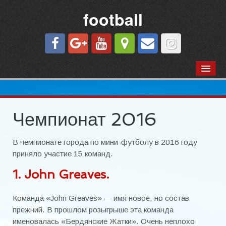
football
КОМАНДЫ ГОРОДА
«Азовец»
«Футбол — вся жизнь моя…» Г.И.Шмуш
Чемпионат 2016
Сезон 1973 г.
В чемпионате города по мини-футболу в 2016 году
«Ильич-Осипенко»
приняло участие 15 команд.
1. John Greaves.
«Молния»
«Строитель»
Команда «John Greaves» — имя новое, но состав
прежний. В прошлом розыгрыше эта команда
«Торпедо»
именовалась «Бердянские Жатки». Очень неплохо