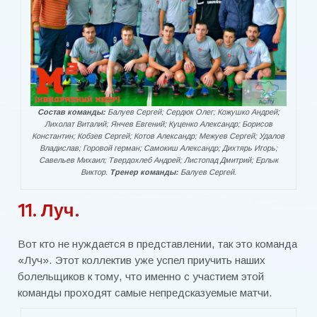
Всеукраинский турнир «Бизнес-лига»
Турнир среди силовых структур
Микрорайоны
НОВОСТИ
Состав команды:
Балуев Сергей; Сердюк Олег; Кожушко Андрей;
Лихолат Виталий; Янчев Евгений; Куценко Александр; Борисов
Американский футбол в Бердянске
Константин; Кобзев Сергей; Котов Александр; Межуев Сергей; Удалов
Владислав; Горовой герман; Самокиш Александр; Дихтярь Игорь;
Женский футбол
Савельев Михаил; Твердохлеб Андрей; Листопад Дмитрий; Ерлык
Виктор.
Тренер команды:
Балуев Сергей.
Маэстро в Бердянске
11. Луч.
Мотокросс в Бердянске.
Футбол в массы
Вот кто не нуждается в представлении, так это команда
«Луч». Этот коллектив уже успел приучить наших
Футбол в Украине 1912 год
болельщиков к тому, что именно с участием этой
команды проходят самые непредсказуемые матчи.
Футболистка из Бердянска