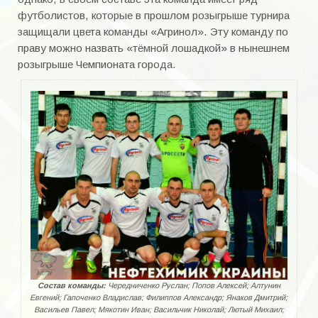
Галерея «Энергия» — юноши.
футболистов, которые в прошлом розыгрыше турнира
защищали цвета команды «Агринол». Эту команду по
Фотоальбом — награды футболистов
праву можно назвать «тёмной лошадкой» в нынешнем
розыгрыше Чемпионата города.
Стадионы
Детско-юношеский клуб «Олимп»
НАПИСАТЬ НАМ
Состав команды:
Чередниченко Руслан; Попов Алексей; Алтунин
Евгений; Гапоченко Владислав; Филиппов Александр; Янаков Дмитрий;
Васильев Павел; Мякотин Иван; Васильчик Николай; Лютый Михаил;