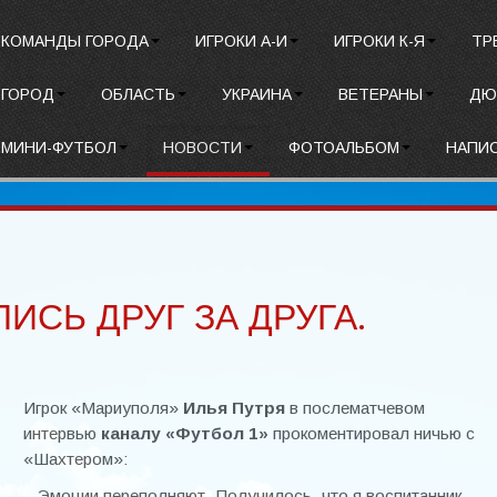
КОМАНДЫ ГОРОДА
ИГРОКИ А-И
ИГРОКИ К-Я
ТР
ГОРОД
ОБЛАСТЬ
УКРАИНА
ВЕТЕРАНЫ
ДЮ
МИНИ-ФУТБОЛ
НОВОСТИ
ФОТОАЛЬБОМ
НАПИ
ИСЬ ДРУГ ЗА ДРУГА.
Игрок «Мариуполя»
Илья Путря
в послематчевом
интервью
каналу «Футбол 1»
прокоментировал ничью с
«Шахтером»:
– Эмоции переполняют. Получилось, что я воспитанник