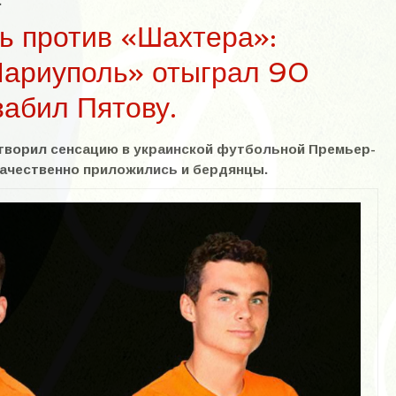
.
ь против «Шахтера»:
Мариуполь» отыграл 90
забил Пятову.
творил сенсацию в украинской футбольной Премьер-
 качественно приложились и бердянцы.