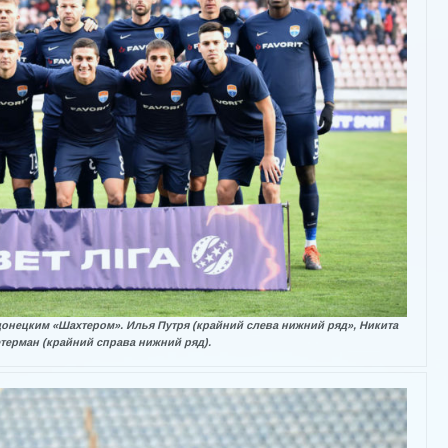
донецким «Шахтером». Илья Путря (крайний слева нижний ряд», Никита
терман (крайний справа нижний ряд).