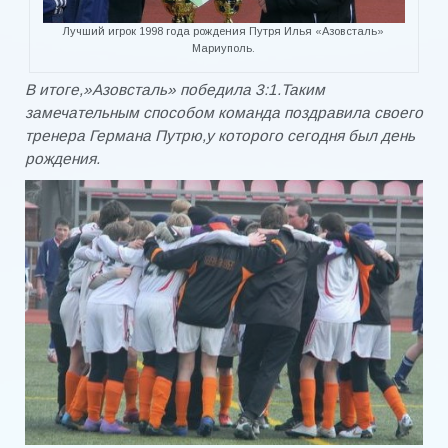
Ларионов Аркадий Николаевич
Лучший игрок 1998 года рождения Путря Илья «Азовсталь»
Мариуполь.
Лютый Николай Петрович
В итоге,»Азовсталь» победила 3:1.Таким
Пестов Евгений Владимирович
замечательным способом команда поздравила своего
тренера Германа Путрю,у которого сегодня был день
Полугорбатов Виктор Александрович
рождения.
Севастьяненко Юрий Григорьевич
Соловьев Валерий Николаевич
Степанов Александр Степанович
Фомин Виктор Трофимович
Шмуш Геннадий Иванович
Штауберг Виталий Петрович
ГОРОД