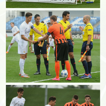
Галерея «Энергия» — юноши.
Фотоальбом — награды футболистов
Стадионы
Детско-юношеский клуб «Олимп»
НАПИСАТЬ НАМ