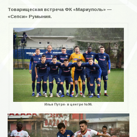
Товарищеская встреча ФК «Мариуполь» —
«Сепси» Румыния.
Илья Путря- в центре №96.