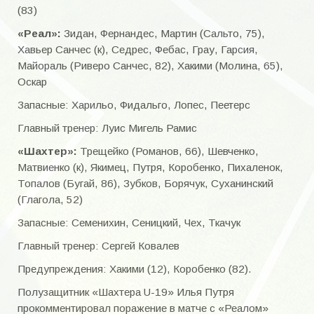
(83)
Суперкубок
«Реал»:
Зидан, Фернандес, Мартин (Сальто, 75),
Кубок Открытия сезона
Хавьер Санчес (к), Седрес, Фебас, Грау, Гарсия,
Майораль (Риверо Санчес, 82), Хакими (Молина, 65),
Кубок закрытия сезона
Оскар
Кубок Самойлова
Запасные: Харильо, Фидальго, Лопес, Пеетерс
Кубок Соловьева
Главный тренер: Луис Мигель Рамис
«Шахтер»:
Трещейко (Романов, 66), Шевченко,
Товарищеские матчи.
Матвиенко (к), Якимец, Путря, Коробенко, Пихаленок,
Заводские турниры
Топалов (Бугай, 86), Зубков, Борячук, Суханинский
(Глагола, 52)
Пляжный
Запасные: Семенихин, Сеницкий, Чех, Ткачук
ОБЛАСТЬ
Главный тренер: Сергей Ковалев
Предупреждения: Хакими (12), Коробенко (82).
Область 70-е года
Полузащитник «Шахтера U-19» Илья Путря
Область 80-е года
прокомментировал поражение в матче с «Реалом»