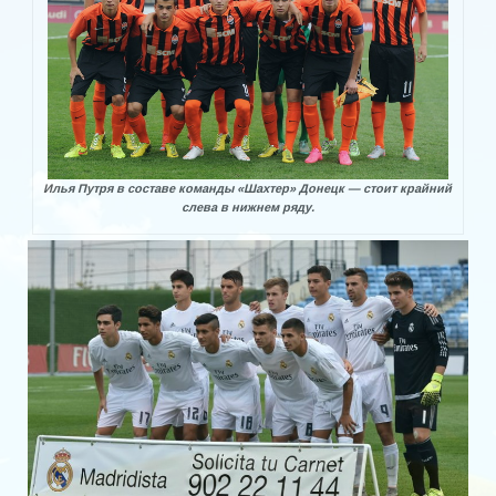
Правда или миф….?
ФОТОАЛЬБОМ
Фотоальбом №2
Фотоальбом №3
Илья Путря в составе команды «Шахтер» Донецк — стоит крайний
Фотоальбом №4
слева в нижнем ряду.
Галерея «Азовец»
Галерея «Дружба»
Галерея «Строитель»
Галерея СК «Первомаец»
Галерея «Торпедо»
Галерея «Энергия»