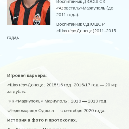
Воспитанник ДЮСШ СК
Наша история. ФК «Торпедо» образца 1956 года
«Азовсталь»Мариуполь (до
2011 года).
«Были когда-то и мы рысаками, и игроков мы имели лихих …
Воспитанник СДЮШОР
Сезон 1966 г.
«Шахтёр»Донецк (2011-2015
года).
Сезон 1967 г.
Сезон 1968 г.
Сезон 1969 г.
Сезон 1970 г.
Игровая карьера:
«Энергия»
«Шахтёр»Донецк : 2015/16 год; 2016/17 год — 20 игр
за дубль.
ИГРОКИ А-И
ФК «Мариуполь» Мариуполь : 2018 — 2019 год.
Байда Станислав Васильевич
«Черноморец» Одесса — с сентября 2020 года.
История в фото и протоколах.
Баранов Юрий