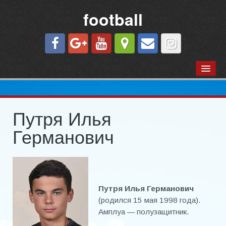
football
КОМАНДЫ ГОРОДА
«Азовец»
«Футбол — вся жизнь моя…» Г.И.Шмуш
Путря Илья
Германович
Сезон 1973 г.
«Ильич-Осипенко»
«Молния»
Путря Илья Германович
«Строитель»
(родился 15 мая 1998 года).
Амплуа — полузащитник.
«Торпедо»