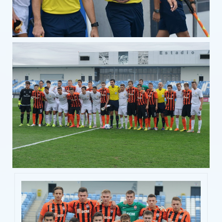
Всеукраинский турнир «Бизнес-лига»
Турнир среди силовых структур
Микрорайоны
НОВОСТИ
Американский футбол в Бердянске
Женский футбол
Маэстро в Бердянске
Мотокросс в Бердянске.
Футбол в массы
Футбол в Украине 1912 год
Футболистка из Бердянска