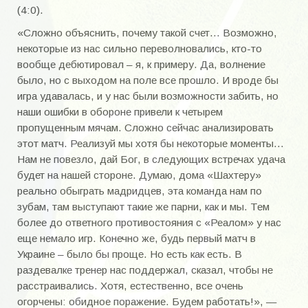
(4:0).
Область 90-е года
«Сложно объяснить, почему такой счет… Возможно,
Кубок области
некоторые из нас сильно переволновались, кто-то
вообще дебютировал – я, к примеру. Да, волнение
Область 2018
было, но с выходом на поле все прошло. И вроде бы
Область 2019
игра удавалась, и у нас были возможности забить, но
наши ошибки в обороне привели к четырем
Областные турниры
пропущенным мячам. Сложно сейчас анализировать
этот матч. Реализуй мы хотя бы некоторые моменты…
УКРАИНА
Нам не повезло, дай Бог, в следующих встречах удача
будет на нашей стороне. Думаю, дома «Шахтеру»
Республиканские турниры
реально обыграть мадридцев, эта команда нам по
зубам, там выступают такие же парни, как и мы. Тем
Бердянская весна
более до ответного противостояния с «Реалом» у нас
Чемпионат Украины 1992-1996 года
еще немало игр. Конечно же, будь первый матч в
Украине – было бы проще. Но есть как есть. В
Всесоюзные турниры
раздевалке тренер нас поддержал, сказал, чтобы не
расстраивались. Хотя, естественно, все очень
ВЕТЕРАНЫ
огорчены: обидное поражение. Будем работать!», —