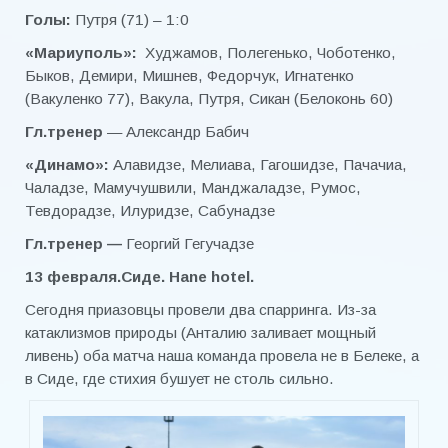
Голы:
Путря (71) – 1:0
«Мариуполь»:
Худжамов, Полегенько, Чоботенко,
Быков, Демири, Мишнев, Федорчук, Игнатенко
(Вакуленко 77), Вакула, Путря, Сикан (Белоконь 60)
Гл.тренер
— Александр Бабич
«Динамо»:
Алавидзе, Мелиава, Гагошидзе, Пачачиа,
Чаладзе, Мамучушвили, Манджаладзе, Румос,
Тевдорадзе, Илуридзе, Сабунадзе
Гл.тренер —
Георгий Гегучадзе
13 февраля.Сиде. Hane hotel.
Сегодня приазовцы провели два спарринга. Из-за
катаклизмов природы (Анталию заливает мощный
ливень) оба матча наша команда провела не в Белеке, а
в Сиде, где стихия бушует не столь сильно.