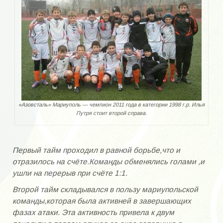
Горбенко Владислав Петрович
Гусев Валерий Викторович
Делалов Михаил Константинович
Дехтяр Николай
Доровский Юрий Михайлович
Доценко Иван Владимирович
«Азовсталь» Мариуполь — чемпион 2011 года в категории 1998 г.р. Илья
Путря стоит второй справа.
Жак Олег Константинович
Исаев Владимир Георгиевич
Первый тайм проходил в равной борьбе,что и
Ищенко Владислав Фёдорович
отразилось на счёте.Команды обменялись голами ,и
ушли на перерыв при счёте 1:1.
ИГРОКИ К-Я
Второй тайм складывался в пользу мариупольской
команды,которая была активней в завершающих
Касьян Иван Андреевич
фазах атаки. Эта активность привела к двум