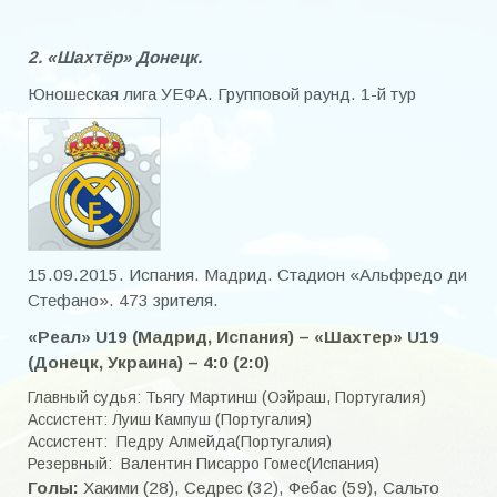
Чемпионат 2000-2012
2. «Шахтёр» Донецк.
Чемпионат 2013
Юношеская лига УЕФА. Групповой раунд. 1-й тур
Чемпионат 2014
Чемпионат 2015
Чемпионат 2016
Чемпионат 2017
15.09.2015. Испания. Мадрид. Стадион «Альфредо ди
Чемпионат 2018
Стефано». 473 зрителя.
«Реал» U19 (Мадрид, Испания) – «Шахтер» U19
Чемпионат 2019
(Донецк, Украина) – 4:0 (2:0)
Чемпионат 2020
Главный судья: Тьягу Мартинш
(Оэйраш, Португалия)
Ассистент:
Луиш Кампуш (Португалия)
Кубок города
Ассистент:
Педру Алмейда(Португалия)
Резервный:
Валентин Писарро Гомес(Испания)
Кубок города 2000-2020
Голы:
Хакими (28), Седрес (32), Фебас (59), Сальто