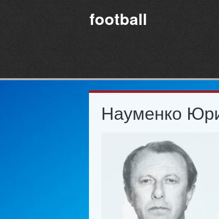
football
Науменко Юри