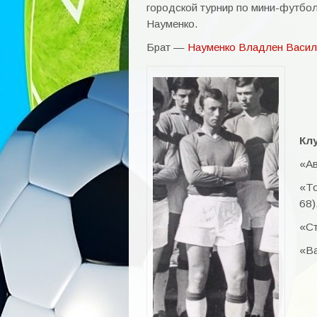
городской турнир по мини-футбол
Науменко.
Брат —
Науменко Владлен Васил
Кл
«Ав
«То
68)
«Ст
«Ва