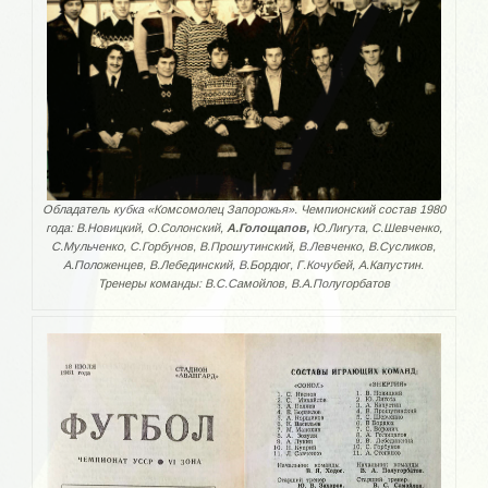
Область 90-е года
Кубок области
Область 2018
Область 2019
Областные турниры
Обладатель кубка «Комсомолец Запорожья». Чемпионский состав 1980
года: В.Новицкий, О.Солонский,
А.Голощапов,
Ю.Лигута, С.Шевченко,
УКРАИНА
С.Мульченко, С.Горбунов, В.Прошутинский, В.Левченко, В.Сусликов,
А.Положенцев, В.Лебединский, В.Бордюг, Г.Кочубей, А.Капустин.
Тренеры команды: В.С.Самойлов, В.А.Полугорбатов
Республиканские турниры
Бердянская весна
Чемпионат Украины 1992-1996 года
Всесоюзные турниры
ВЕТЕРАНЫ