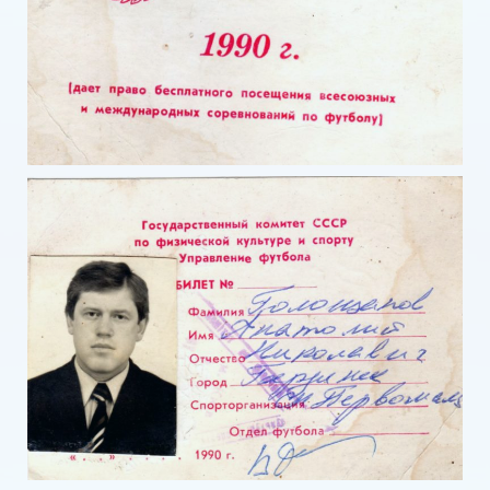
Всеукраинский турнир «Бизнес-лига»
Турнир среди силовых структур
Микрорайоны
НОВОСТИ
Американский футбол в Бердянске
Женский футбол
Маэстро в Бердянске
Мотокросс в Бердянске.
Футбол в массы
Футбол в Украине 1912 год
Футболистка из Бердянска