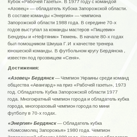
Кубок «Рабочей Газеты». В 1977 году с командой
Бильдюк Алексей Алексеевич
«Азовец» — обладатель Кубока Запорожской области.
В составе команды «Энергия» — чемпиона
Братья Воронич
Запорожской области 1988 года. В середине 70-х
Братья Тодосенко
годов выступал за команды мастеров «Пищевик»
Бендеры и «Нефтяник» Тюмень. В начале 80-х годах
Братья Цековы
был помощником Шмуша Г.И к качестве тренера
юношеской команды. В футбольном кругу Бердянска ,
Вакуленко Валерий Ильич
известен под прозвищем «Сеня».
Варчик Виктор Васильевич
Достижения:
Вертоградов Игорь Васильевич
«Азовец» Бердянск
— Чемпион Украины среди команд
общества «Авангард» на приз «Рабочей газеты», 1973
Войтюк Александр Николаевич
год
.
Обладатель
Кубка Запорожской области 1977
года. Многократный чемпион города и обладатель кубка
Вырвич Александр Анатольевич
города, многоразовый чемпион города по мини
футболу в 70-х годах.
Герасименко Андрей Александрович
«Энергия» Бердянск
— Обладатель кубка
Голощапов Анатолий Николаевич
«Комсомолец Запорожья» 1980 года. Чемпион