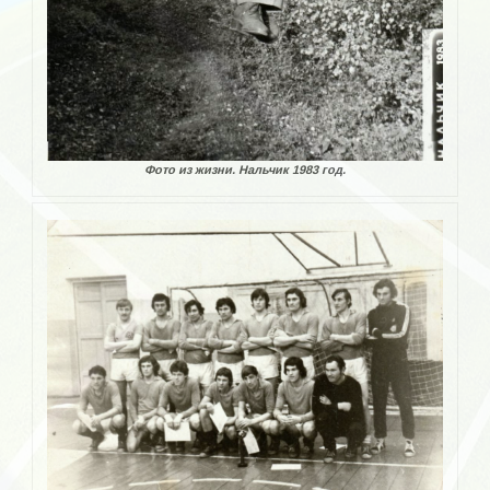
Галерея «Энергия» — юноши.
Фотоальбом — награды футболистов
Стадионы
Детско-юношеский клуб «Олимп»
Фото из жизни. Нальчик 1983 год.
НАПИСАТЬ НАМ