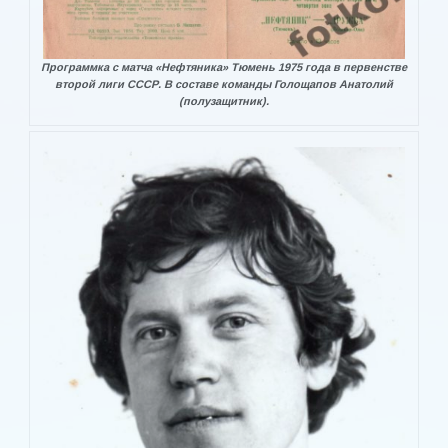
Ларионов Аркадий Николаевич
Программка с матча «Нефтяника» Тюмень 1975 года в первенстве
Лютый Николай Петрович
второй лиги СССР. В составе команды Голощапов Анатолий
(полузащитник).
Пестов Евгений Владимирович
Полугорбатов Виктор Александрович
Севастьяненко Юрий Григорьевич
Соловьев Валерий Николаевич
Степанов Александр Степанович
Фомин Виктор Трофимович
Шмуш Геннадий Иванович
Штауберг Виталий Петрович
ГОРОД