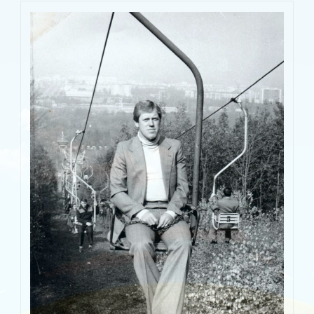
Правда или миф….?
ФОТОАЛЬБОМ
Фотоальбом №2
Фотоальбом №3
Фотоальбом №4
Галерея «Азовец»
Галерея «Дружба»
Галерея «Строитель»
Галерея СК «Первомаец»
Галерея «Торпедо»
Галерея «Энергия»