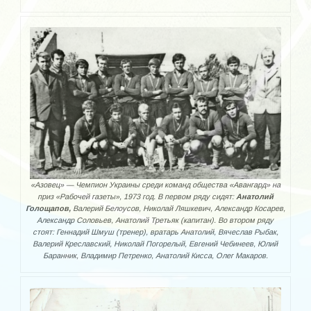
Кисса Анатолий Дмитриевич
Котельников Евгений Петрович
Малиенко Игорь
Многолетний Александр Александрович
Науменко Юрий Васильевич
Петренко Владимир Кузьмич
Пидус Александр Владимирович
«Азовец» — Чемпион Украины среди команд общества «Авангард» на
Помазан Роман Максимович
приз «Рабочей газеты», 1973 год. В первом ряду сидят:
Анатолий
Голощапов,
Валерий Белоусов, Николай Ляшкевич, Александр Косарев,
Александр Соловьев, Анатолий Третьяк (капитан). Во втором ряду
Путря Герман Геннадьевич
стоят: Геннадий Шмуш (тренер), вратарь Анатолий, Вячеслав Рыбак,
Валерий Креславский, Николай Погорелый, Евгений Чебинеев, Юлий
Путря Илья Германович
Баранник, Владимир Петренко, Анатолий Кисса, Олег Макаров.
Резников Вадим Романович
Снеосиков Анатолий Николаевич