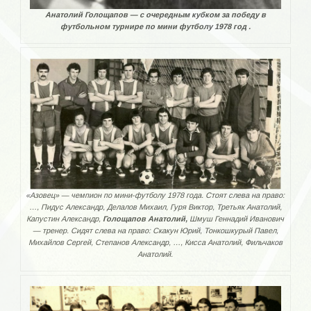
Суперкубок
Анатолий Голощапов — с очередным кубком за победу в
футбольном турнире по мини футболу 1978 год .
Кубок Открытия сезона
Кубок закрытия сезона
Кубок Самойлова
Кубок Соловьева
Товарищеские матчи.
Заводские турниры
«Азовец» — чемпион по мини-футболу 1978 года. Стоят слева на право:
…, Пидус Александр, Делалов Михаил, Гуря Виктор, Третьяк Анатолий,
Пляжный
Капустин Александр,
Голощапов Анатолий,
Шмуш Геннадий Иванович
— тренер. Сидят слева на право: Скакун Юрий, Тонкошкурый Павел,
ОБЛАСТЬ
Михайлов Сергей, Степанов Александр, …, Кисса Анатолий, Фильчаков
Анатолий.
Область 70-е года
Область 80-е года