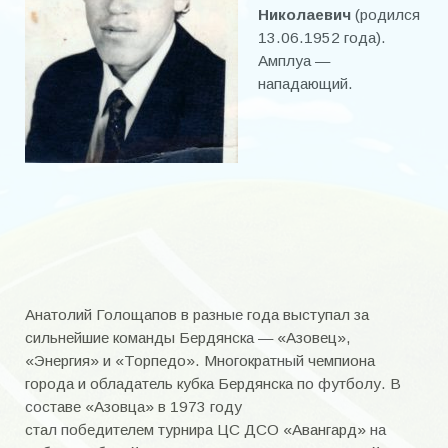
Наша история. ФК «Торпедо» образца 1956 года
Николаевич
(родился
13.06.1952 года).
«Были когда-то и мы рысаками, и игроков мы имели лихих …
Амплуа —
нападающий.
Сезон 1966 г.
Сезон 1967 г.
Сезон 1968 г.
Сезон 1969 г.
Сезон 1970 г.
«Энергия»
Анатолий Голощапов в разные года выступал за
ИГРОКИ А-И
сильнейшие команды Бердянска — «Азовец»,
«Энергия» и «Торпедо». Многократный чемпиона
Байда Станислав Васильевич
города и обладатель кубка Бердянска по футболу. В
составе «Азовца» в 1973 году
Баранов Юрий
стал победителем турнира ЦС ДСО «Авангард» на