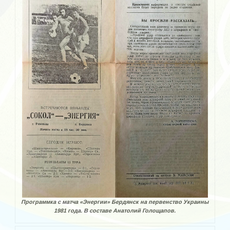
Чемпионат Украины по мини-футболу среди ветеранов 2010
Чемпионат Украины по футболы 45+
ДЮСШ
Детские турниры
Турнир памяти Михаила Гречухина
Кожаный мяч
«Кожаный мяч — Кубок Coca-Cola» 2015/2016
Смена
Юность
На приз газеты «Комсомолец Запорожья»
Программка с матча «Энергии» Бердянск на первенство Украины
1981 года. В составе Анатолий Голощапов.
Турнир памяти А.А.Бушина